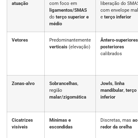
atuação
com foco em
liberação do SMA
ligamentos/SMAS
com envelope mal
do
terço superior e
e
terço inferior
médio
Vetores
Predominantemente
Ântero‑superiore
verticais
(elevação)
posteriores
calibrados
Zonas‑alvo
Sobrancelhas
,
Jowls
,
linha
região
mandibular
,
terço
malar/zigomática
inferior
Cicatrizes
Mínimas e
Discretas, mas
ao
visíveis
escondidas
redor da orelha