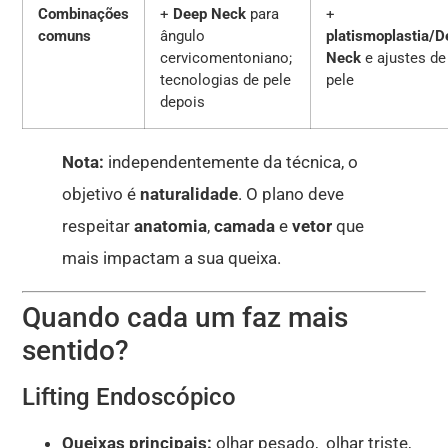
Combinações
+
Deep Neck
para
+
comuns
ângulo
platismoplastia/D
cervicomentoniano;
Neck
e ajustes de
tecnologias de pele
pele
depois
Nota:
independentemente da técnica, o
objetivo é
naturalidade
. O plano deve
respeitar
anatomia
,
camada
e
vetor
que
mais impactam a sua queixa.
Quando cada um faz mais
sentido?
Lifting Endoscópico
Queixas principais:
olhar pesado, olhar triste,