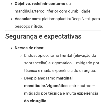
Objetivo:
redefinir contorno
da
mandíbula/terço inferior com durabilidade.
Associar com:
platismoplastia/Deep Neck para
pescoço
nítido
.
Segurança e expectativas
Nervos de risco:
Endoscópico: ramo
frontal
(elevação da
sobrancelha) e zigomático – mitigado por
técnica e muita experiência do cirurgião.
Deep plane: ramo
marginal
mandibular
/
zigomático
, entre outros —
mitigado por
técnica
e muita
experiência
do cirurgião
.